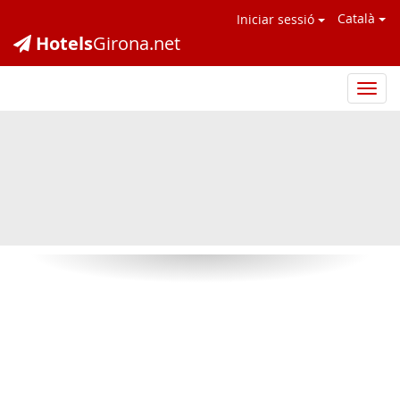
Català
Iniciar sessió
Hotels
Girona.net
Hotel
Giron
.net